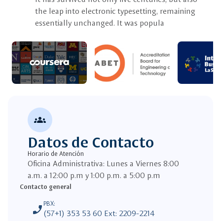
industry's standard dummy text ever since the 1500s,
the leap into electronic typesetting, remaining
when an unknown printer took a galley of type and
essentially unchanged. It was popula
scrambled it to make a type specimen book.
groups
Datos de Contacto
Horario de Atención
Oficina Administrativa: Lunes a Viernes 8:00
a.m. a 12:00 p.m y 1:00 p.m. a 5:00 p.m
Contacto general
PBX:
phone_enabled
(57+1) 353 53 60 Ext: 2209-2214