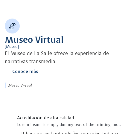
multimodal_hand_eye
Museo Virtual
[Museo]
El Museo de La Salle ofrece la experiencia de
narrativas transmedia.
Conoce más
Museo Virtual
Acreditación de alta calidad
Lorem Ipsum is simply dummy text of the printing and
typesetting industry. Lorem Ipsum has been the
It has survived not only five centuries, but also