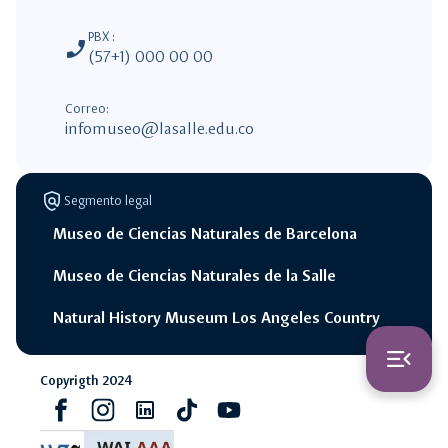
PBX :
phone_enabled
(57+1) 000 00 00
Correo:
infomuseo@lasalle.edu.co
policy
Segmento legal
Museo de Ciencias Naturales de Barcelona
Museo de Ciencias Naturales de la Salle
Natural History Museum Los Angeles Country
switch_access_shortcut
close
Opciones Rápidas
menu_open
Copyrigth 2024
opciones
rápidas
Facebook
Instagram
Linkedin
Tiktok
youtube
navigate_next
Prueba