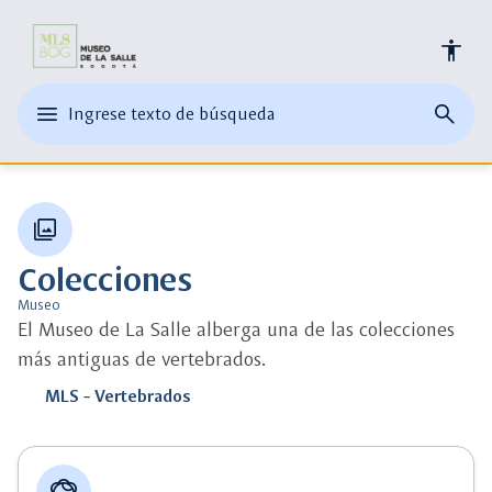
Universidad
accessibility
de
edit
menu
close
search
Ingrese texto de búsqueda
la
Ingrese
abrir
cerrar
página
texto
el
buscad
de
Salle
o
menu
busque
una
principal
palabra
collections
clave
Colecciones
Museo
El Museo de La Salle alberga una de las colecciones
más antiguas de vertebrados.
MLS - Vertebrados