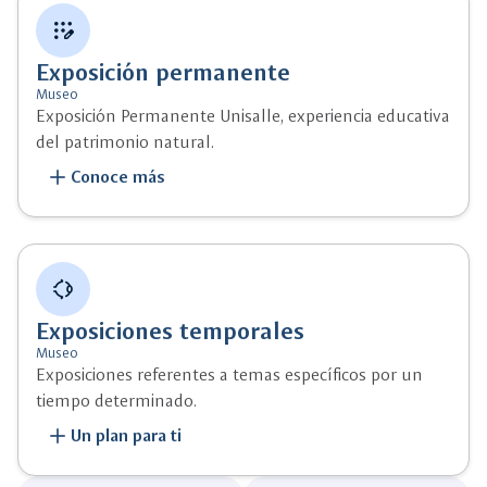
app_registration
Exposición permanente
Museo
Exposición Permanente Unisalle, experiencia educativa
del patrimonio natural.
add
Conoce más
ophthalmology
Exposiciones temporales
Museo
Exposiciones referentes a temas específicos por un
tiempo determinado.
add
Un plan para ti