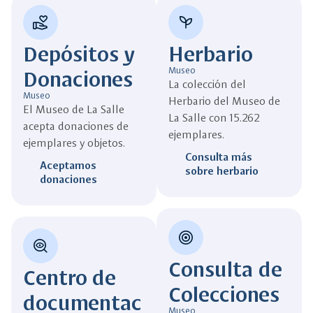
volunteer_activism
psychiatry
Depósitos y
Herbario
Donaciones
Museo
La colección del
Museo
Herbario del Museo de
El Museo de La Salle
La Salle con 15.262
acepta donaciones de
ejemplares.
ejemplares y objetos.
Consulta más
Aceptamos
sobre herbario
donaciones
target
mystery
Consulta de
Centro de
Colecciones
documentac
Museo