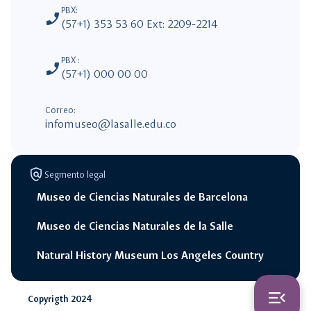
PBX:
phone_enabled
(57+1) 353 53 60 Ext: 2209-2214
PBX :
phone_enabled
(57+1) 000 00 00
Correo:
infomuseo@lasalle.edu.co
policy
Segmento legal
Museo de Ciencias Naturales de Barcelona
Museo de Ciencias Naturales de la Salle
Natural History Museum Los Angeles Country
switch_access_shortcut
close
Opciones Rápidas
menu_open
Copyrigth 2024