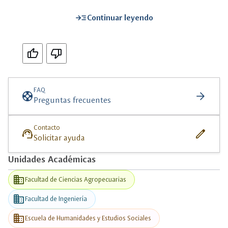
read_more
Continuar leyendo
Si
No
FAQ
support
arrow_forward
Preguntas frecuentes
Contacto
support_agent
edit
Solicitar ayuda
Unidades Académicas
business
Facultad de Ciencias Agropecuarias
business
Facultad de Ingeniería
business
Escuela de Humanidades y Estudios Sociales