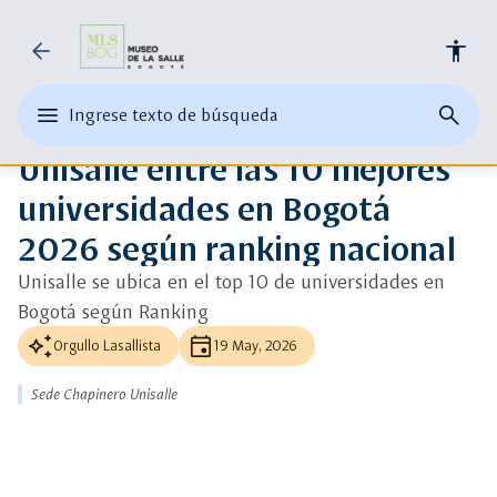
Universidad
arrow_back
accessibility
ads_click
Ver más detalle
de
auto_awesome
edit
menu
close
search
Ingrese texto de búsqueda
la
Ingrese
La Salle, top 10 en Bogotá según ranking 2026.
abrir
cerrar
página
texto
Unisalle entre las 10 mejores
el
buscad
de
Salle
o
menu
busque
universidades en Bogotá
una
principal
palabra
2026 según ranking nacional
clave
Unisalle se ubica en el top 10 de universidades en
Bogotá según Ranking
auto_awesome
event
Orgullo Lasallista
19 May, 2026
Sede Chapinero Unisalle