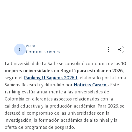
Autor
more_vert
share
C
Comunicaciones
La Universidad de La Salle se consolidó como una de las
10
close
close
Compartir
Seleccione un filtro
mejores universidades en Bogotá para estudiar en 2026
,
según el
Ranking U Sapiens 2026 1
, elaborado por la firma
description
Sapiens Research y difundido por
Descripción
Noticias Caracol
.
Este
ranking evalúa anualmente a las universidades de
Colombia en diferentes aspectos relacionados con la
view_carousel
Multimedia
calidad educativa y la producción académica. Para 2026, se
destacó el compromiso de las universidades con la
investigación, la formación académica de alto nivel y la
oferta de programas de posgrado.